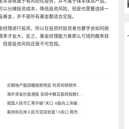
金
本身就属于有风险
性
投资
，并不属于保本保息产品，
可以分摊
投资
成本，降低
投资
风险，但是也需要选择一
投
基金
，并不是所有
基金
都适合定投。
金
经理进行
投资
，所以在
投资
时
投资
者也要学会如何挑
概率才会大，反之，
基金
经理能力差那么亏钱的概率就
，但是
投资
风险还是不可忽视。
近期地产股回暖趋势明显 险资却频频传...
海外资金抄底港股 安硕中概互联网指数E...
我国人民币汇率升破7关口 A股向上突破...
离岸和在岸人民币双双收复7.0关口 两市...