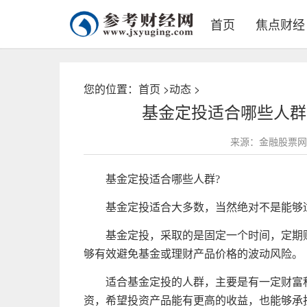
首页
焦点财经
您的位置：
首页
>
动态
>
基金定投适合哪些人群
来源：金融股票网
基金
定投适合哪些人群?
基金
定投适合大多数，当然绝对不是能够
基金
定投，采取的是固定一个时间，定期
够有效避免
基金
或
理财
产品价格的波动风险。
适合
基金
定投的人群，主要是有一定财富
资
，希望
投资
产品能有更高的收益，也能够承