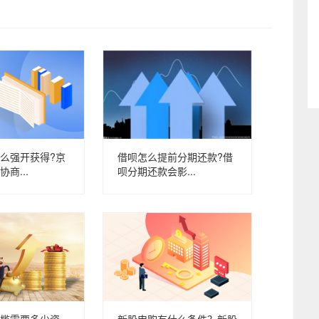
么强开获得?京
借呗怎么提前分期还款?借
商...
呗分期还款会影...