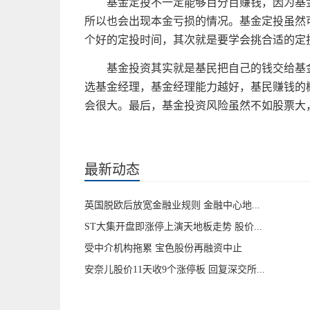
基金
定投不一定能够百分百
赚钱
，因为
基
所以也会出现本金亏损的情况。
基金
定投虽然
个好的定投时间，其次就是要学会挑合适的定
基金
投资
其实就是基民把自己的钱交给
基
选
基金
经理，
基金
经理能力越好，基民
赚钱
的
会很大。最后，
基金
投资
风险虽然不如
股票
大
关键词：
基金定投
投资方式
财务状况
风险承受能力
最新动态
英国脱欧后放宽金融业规则 金融中心地...
ST大集开盘即涨停上演天地板走势 股价...
受中介机构拖累 宝色股份再融资中止
安奈儿股价11天收9个涨停板 回复深交所...